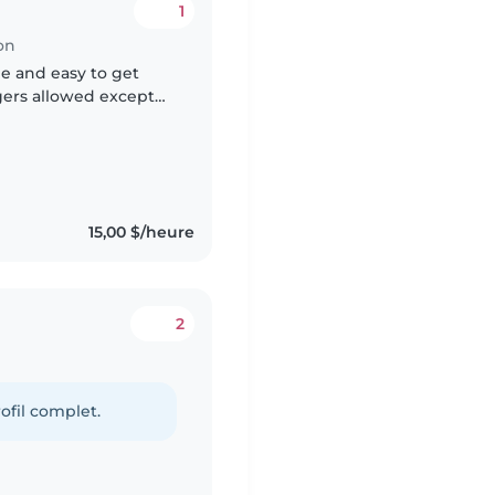
1
on
e and easy to get
gers allowed except
15,00 $/heure
2
ofil complet.