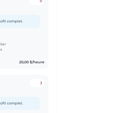
11
ofil complet.
lier
es
20,00 $/heure
3
n
ofil complet.