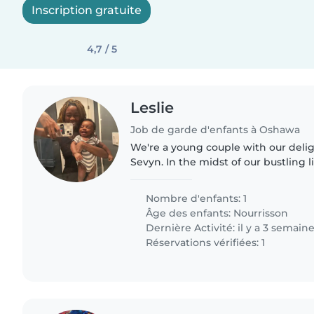
Inscription gratuite
4,7 / 5
Leslie
Job de garde d'enfants à Oshawa
We're a young couple with our delig
Sevyn. In the midst of our bustling l
for a trustworthy babysitter to len
unexpected..
Nombre d'enfants: 1
Âge des enfants:
Nourrisson
Dernière Activité: il y a 3 semain
Réservations vérifiées: 1