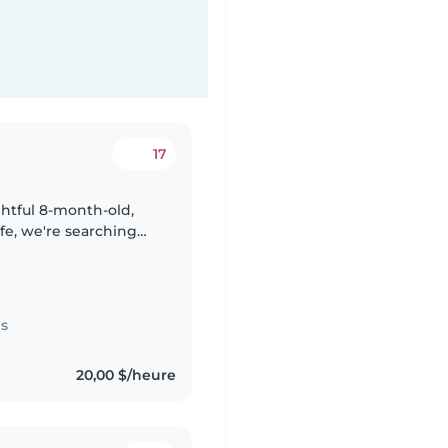
17
htful 8-month-old,
ife, we're searching
d a hand during those
es
20,00 $/heure