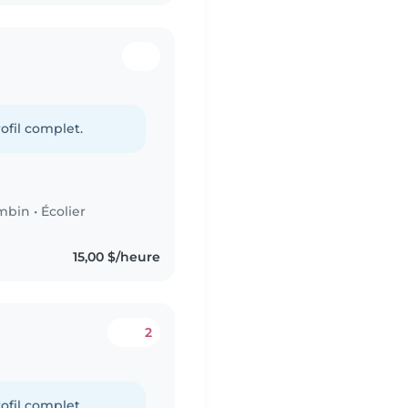
ofil complet.
mbin
•
Écolier
15,00 $/heure
2
ofil complet.