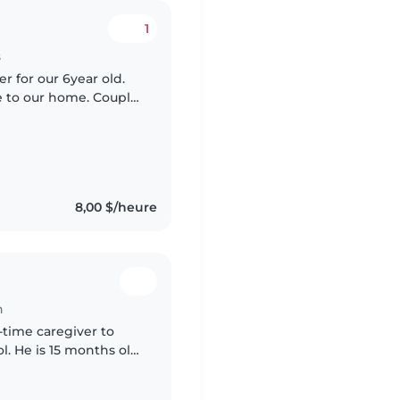
1
s
r for our 6year old.
e to our home. Couple
8,00 $/heure
n
t-time caregiver to
ol. He is 15 months old,
ourages play,