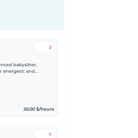
3
enced babysitter,
ur energetic and
 one is full of
20,00 $/heure
7