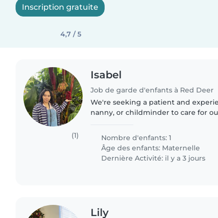
Inscription gratuite
4,7 / 5
Isabel
Job de garde d'enfants à Red Deer
We're seeking a patient and experi
nanny, or childminder to care for o
curious toddler with autism. Our little
laughter and always eager..
(1)
Nombre d'enfants: 1
Âge des enfants:
Maternelle
Dernière Activité: il y a 3 jours
Lily