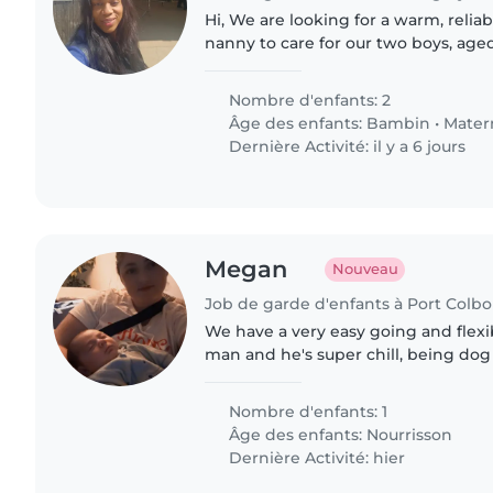
Hi, We are looking for a warm, relia
nanny to care for our two boys, age
months. The role will initially be 4 days per week during
the first month..
Nombre d'enfants: 2
Âge des enfants:
Bambin
•
Mater
Dernière Activité: il y a 6 jours
Megan
Nouveau
Job de garde d'enfants à Port Colb
We have a very easy going and flexib
man and he's super chill, being dog 
with our family dog Scarlett. We ar
looking for,..
Nombre d'enfants: 1
Âge des enfants:
Nourrisson
Dernière Activité: hier