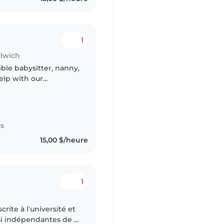
1
olwich
ble babysitter, nanny,
elp with our
l grade-schooler. Our
es
15,00 $/heure
1
ite à l'université et
asi indépendantes de 11