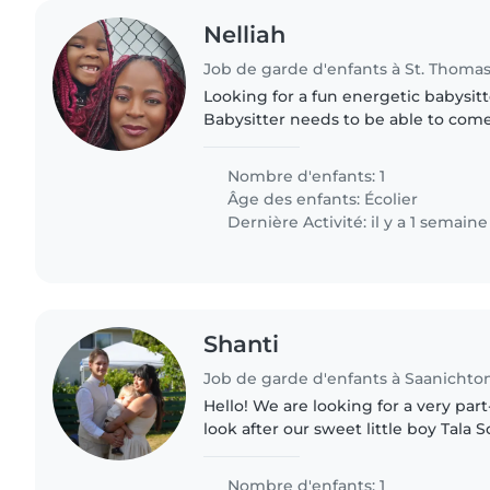
Nelliah
Job de garde d'enfants à St. Thoma
Looking for a fun energetic babysitte
Babysitter needs to be able to com
of days/week
Nombre d'enfants: 1
Âge des enfants:
Écolier
Dernière Activité: il y a 1 semaine
Shanti
Job de garde d'enfants à Saanichto
Hello! We are looking for a very par
look after our sweet little boy Tala S
and so fun! We are a family that enc
adventure,..
Nombre d'enfants: 1