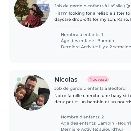
Job de garde d'enfants à LaSalle (Q
Hi! I'm looking for a reliable sitter
daycare drop-offs for my son, Kairo.
easygoing little guy, and the routine
straightforward. I need..
Nombre d'enfants: 1
Âge des enfants:
Bambin
Dernière Activité: il y a 2 semain
Nicolas
Nouveau
Job de garde d'enfants à Bedford
Notre famille cherche une baby-sitt
deux petits, un bambin et un nourri
aimant cuisiner serait un atout. Dis
attentifs..
Nombre d'enfants: 2
Âge des enfants:
Bambin
•
Nourr
Dernière Activité: aujourd'hui