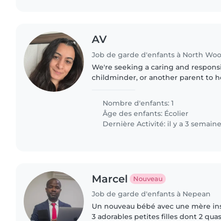
AV
Job de garde d'enfants à North Wo
We're seeking a caring and responsi
childminder, or another parent to h
independent, intelligent, and playfu
child loves to play..
Nombre d'enfants: 1
Âge des enfants:
Écolier
Dernière Activité: il y a 3 semain
Marcel
Nouveau
Job de garde d'enfants à Nepean
Un nouveau bébé avec une mère inscr
3 adorables petites filles dont 2 qu