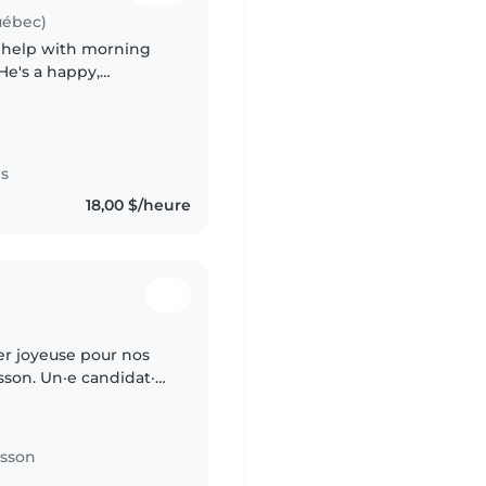
uébec)
 to help with morning
 He's a happy,
 is pretty
es
18,00 $/heure
er joyeuse pour nos
sson. Un·e candidat·e
ponible pour des soins
isson