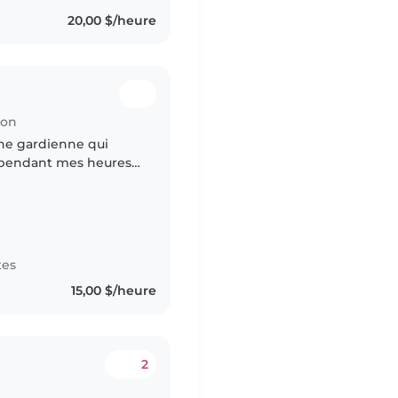
20,00 $/heure
ion
ne gardienne qui
n pendant mes heures
tes
15,00 $/heure
2