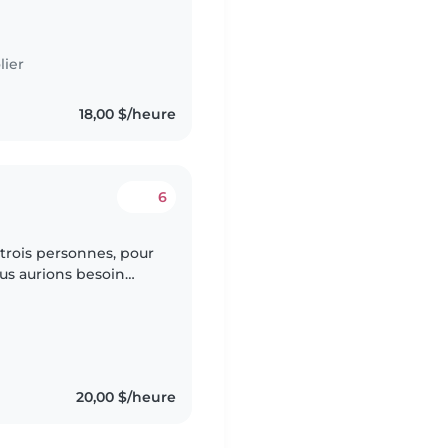
rendre soin du bébé
lier
18,00 $/heure
6
trois personnes, pour
ous aurions besoin
enfant de la garderie
20,00 $/heure