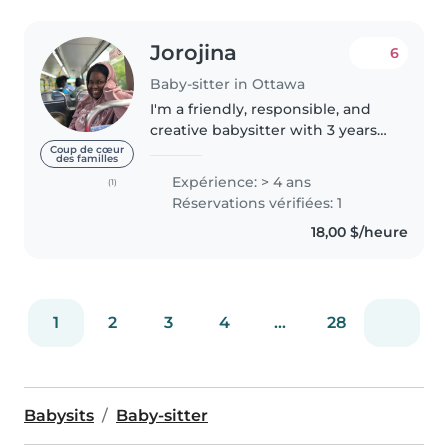
Jorojina
6
Baby-sitter in Ottawa
I'm a friendly, responsible, and
creative babysitter with 3 years
of experience caring for babies
Coup de cœur
des familles
and toddlers. I have a high
Expérience: > 4 ans
(1)
school diploma and enjoy
Réservations vérifiées: 1
engaging children through
18,00 $/heure
activities..
1
2
3
4
...
28
Babysits
Baby-sitter