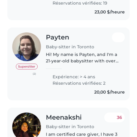
Réservations vérifiées: 19
experience, I have cared for
23,00 $/heure
infants,..
Payten
Baby-sitter in Toronto
Hi! My name is Payten, and I'm a
21-year-old babysitter with over 4
years of hands-on childcare
Supersitter
experience. I'm a recent
(2)
Expérience: > 4 ans
graduate from Dalhousie
Réservations vérifiées: 2
University, where I earned a
20,00 $/heure
Bachelor's..
Meenakshi
36
Baby-sitter in Toronto
I am certified care giver, I have 3