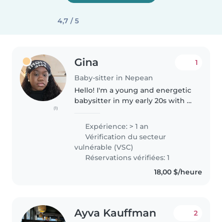
4,7 / 5
Gina
1
Baby-sitter in Nepean
Hello! I'm a young and energetic
babysitter in my early 20s with 1
(1)
year of experience caring for
toddlers, preschoolers, and
Expérience: > 1 an
gradeschoolers. I'm first aid
Vérification du secteur
certified and comfortable..
vulnérable (VSC)
Réservations vérifiées: 1
18,00 $/heure
Ayva Kauffman
2