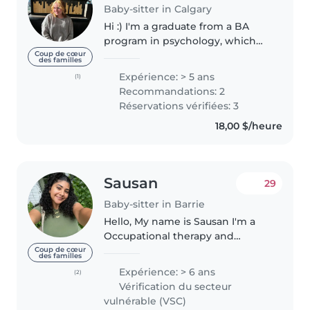
Baby-sitter in Calgary
Hi :) I'm a graduate from a BA
program in psychology, which
has given me a strong
Coup de cœur
des familles
foundation for working with kids
Expérience: > 5 ans
(1)
of every need. I have a lot of
Recommandations: 2
experience working with
Réservations vérifiées: 3
children...
18,00 $/heure
Sausan
29
Baby-sitter in Barrie
Hello, My name is Sausan I'm a
Occupational therapy and
Physiotherapy assistant and I'm
Coup de cœur
des familles
looking for a family to babysit
Expérience: > 6 ans
(2)
for! Here's a few reasons you
Vérification du secteur
should consider me as your
vulnérable (VSC)
babysitter:..