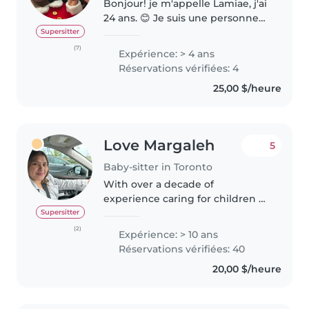
Bonjour! je m'appelle Lamiae, j'ai
24 ans. 😊 Je suis une personne
responsable et passionnée par le
Supersitter
travail auprès des enfants. J'ai
(7)
Expérience: > 4 ans
plus de 4 ans d'expérience avec
Réservations vérifiées: 4
des enfants de tous..
25,00 $/heure
Love Margaleh
5
Baby-sitter in Toronto
With over a decade of
experience caring for children of
all ages, I bring a calm and
Supersitter
enthusiastic approach to
(2)
Expérience: > 10 ans
babysitting. I'm comfortable
Réservations vérifiées: 40
with pets, cooking, and helping
20,00 $/heure
with homework,..