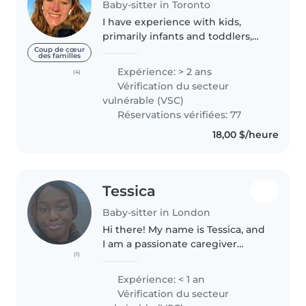
Baby-sitter in Toronto
I have experience with kids,
primarily infants and toddlers,
from my time working at a
Coup de cœur
des familles
daycare for around 2 years.
Expérience: > 2 ans
(4)
Additionally, prior to that I
Vérification du secteur
taught swimming lessons to kids
vulnérable (VSC)
from..
Réservations vérifiées: 77
18,00 $/heure
Tessica
Baby-sitter in London
Hi there! My name is Tessica, and
I am a passionate caregiver
(1)
dedicated to supporting your
child's growth and happiness.I
Expérience: < 1 an
am currently studying Early
Vérification du secteur
Childhood Education, which has..