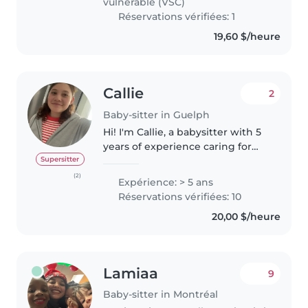
vulnérable (VSC)
Réservations vérifiées: 1
19,60 $/heure
Callie
2
Baby-sitter in Guelph
Hi! I'm Callie, a babysitter with 5
years of experience caring for
kids of all ages. I'm currently
Supersitter
studying Psychology at the
(2)
Expérience: > 5 ans
University of Guelph. I'm patient,
Réservations vérifiées: 10
responsible, and love..
20,00 $/heure
Lamiaa
9
Baby-sitter in Montréal