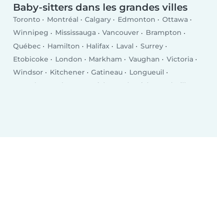
Baby-sitters dans les grandes villes
Toronto
Montréal
Calgary
Edmonton
Ottawa
Winnipeg
Mississauga
Vancouver
Brampton
Québec
Hamilton
Halifax
Laval
Surrey
Etobicoke
London
Markham
Vaughan
Victoria
Windsor
Kitchener
Gatineau
Longueuil
Burnaby
Saskatoon
Richmond
Richmond Hill
Oakville
Burlington
Nepean
Régina
Oshawa
Grand Sudbury
Saguenay
Lévis
Kelowna
Barrie
Abbotsford
Coquitlam