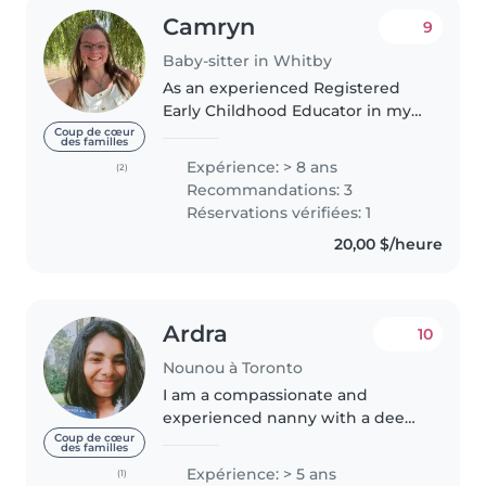
Camryn
9
Baby-sitter in Whitby
As an experienced Registered
Early Childhood Educator in my
20s, I have 8 years of childcare
Coup de cœur
des familles
experience working with
Expérience: > 8 ans
(2)
children of all ages, from babies
Recommandations: 3
to teenagers. I'm calm, patient,..
Réservations vérifiées: 1
20,00 $/heure
Ardra
10
Nounou à Toronto
I am a compassionate and
experienced nanny with a deep
passion for working with
Coup de cœur
des familles
children of all ages and abilities.
Expérience: > 5 ans
(1)
With 5 years of extensive