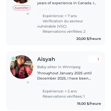
years of experience in Canada. I
also have CPR Level C and First
Supersitter
Aid certificates. I am also taking
(2)
Expérience: > 7 ans
care of people with mental
Vérification du secteur
illness. I believe..
vulnérable (VSC)
Réservations vérifiées: 2
20,00 $/heure
Aisyah
1
Baby-sitter in Winnipeg
Throughout January 2025 until
December 2025, I have been
(1)
studying as a Nursery
Practitioner with Brightsparks,
Expérience: > 2 ans
and during that time, I found
Réservations vérifiées: 1
that I am passionate about
19,00 $/heure
nurturing children,..