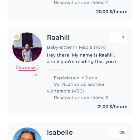
Réservations vérifiées: 2
20,00 $/heure
Raahill
7
Baby-sitter in Maple (York)
Hey there! My name is Raahill,
and if you're reading this, you're
probably looking for a babysitter
Supersitter
to watch your little ones. What
(2)
Expérience: > 2 ans
sets me apart from other great
Vérification du secteur
babysitters? I've..
vulnérable (VSC)
Réservations vérifiées: 11
21,00 $/heure
Isabelle
28