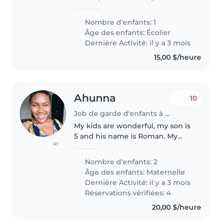
Nanny, Childminder, or another
parent to watch our energetic
Nombre d'enfants: 1
and curious 9-year-old child with
Âge des enfants:
Écolier
ADHD and ODD. My child is..
Dernière Activité: il y a 3 mois
15,00 $/heure
Ahunna
10
Job de garde d'enfants à Calgary
My kids are wonderful, my son is
5 and his name is Roman. My
(2)
daughter is 3 and her name is
Margot. They won’t need much
Nombre d'enfants: 2
minding because it’s overnight
Âge des enfants:
Maternelle
and we will be back before they..
Dernière Activité: il y a 3 mois
Réservations vérifiées: 4
20,00 $/heure