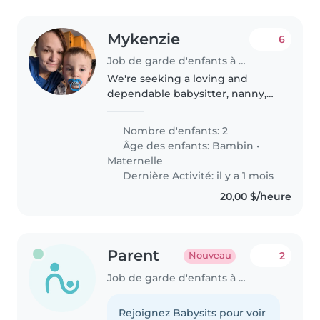
Mykenzie
6
Job de garde d'enfants à Calgary
We're seeking a loving and
dependable babysitter, nanny,
or childminder for our two
energetic and talkative children,
Nombre d'enfants: 2
a toddler and a kids are full of
Âge des enfants:
Bambin
•
energy and love to play, so
Maternelle
someone..
Dernière Activité: il y a 1 mois
20,00 $/heure
Parent
2
Nouveau
Job de garde d'enfants à Calgary
Rejoignez Babysits pour voir