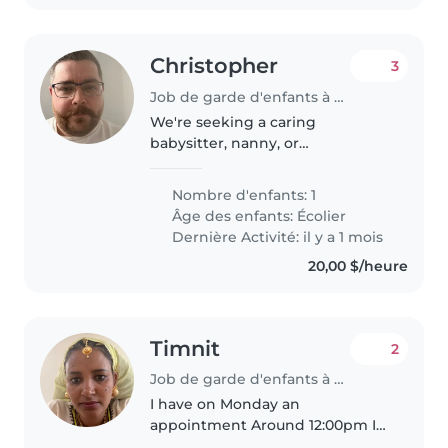
Christopher
3
Job de garde d'enfants à Calgary
We're seeking a caring
babysitter, nanny, or
childminder for our 11-year-old
son. He has Autism and is non-
Nombre d'enfants: 1
verbal; however, he is intelligent,
Âge des enfants:
Écolier
independent, can understand
Dernière Activité: il y a 1 mois
most instructions,..
20,00 $/heure
Timnit
2
Job de garde d'enfants à Calgary
I have on Monday an
appointment Around 12:00pm I
need help with my kids to looks