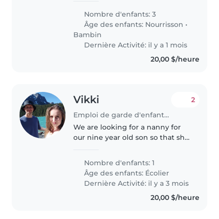
on them ?🙏 please who is
Nombre d'enfants: 3
available to help me please?
Âge des enfants:
Nourrisson
•
Bambin
Dernière Activité: il y a 1 mois
20,00 $/heure
Vikki
2
Emploi de garde d'enfants à Calgary
We are looking for a nanny for
our nine year old son so that she
can pick him up from the school
bus and bring him to her home.
Nombre d'enfants: 1
It's just for a couple of hours a
Âge des enfants:
Écolier
day, two or three..
Dernière Activité: il y a 3 mois
20,00 $/heure