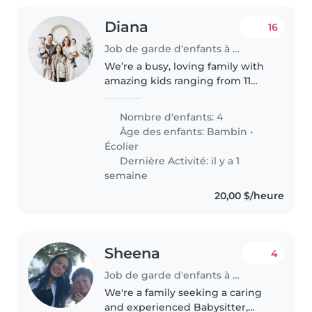
Diana
16
Job de garde d'enfants à Calgary
We’re a busy, loving family with
amazing kids ranging from 11
years old down to 1 year old — so
as you can imagine, every day is
Nombre d'enfants: 4
full of different adventures and
Âge des enfants:
Bambin
•
needs! I’m a stay-at-home..
Écolier
Dernière Activité: il y a 1
semaine
20,00 $/heure
Sheena
4
Job de garde d'enfants à Calgary
We're a family seeking a caring
and experienced Babysitter,