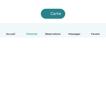
Carte
Accueil
Chercher
Réservations
Messages
Favoris
Français
Comment ça marche
Aide
Conditions et confidentialité
Tarifs
Coordonnées de l'entreprise
Babysits pour les entreprises