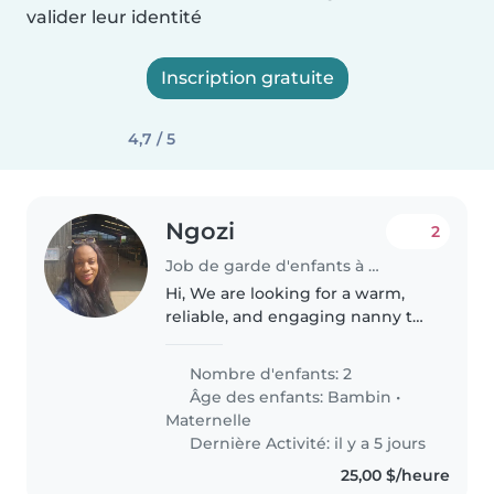
valider leur identité
Inscription gratuite
4,7 / 5
Ngozi
2
Job de garde d'enfants à Calgary
Hi, We are looking for a warm,
reliable, and engaging nanny to
care for our two boys, aged 4
years and 16 months. The role
Nombre d'enfants: 2
will initially be 4 days per week
Âge des enfants:
Bambin
•
during the first month..
Maternelle
Dernière Activité: il y a 5 jours
25,00 $/heure