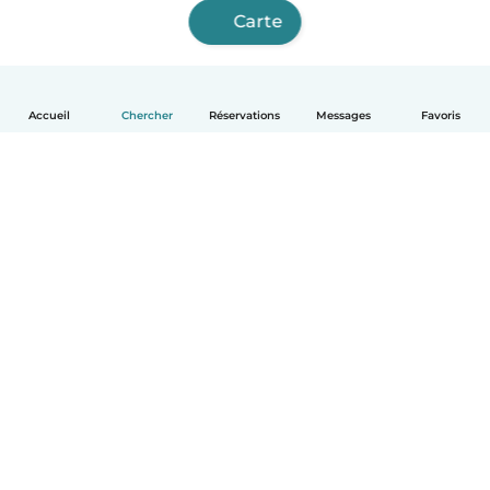
Carte
Accueil
Chercher
Réservations
Messages
Favoris
Français
Comment ça marche
Aide
Conditions et confidentialité
Tarifs
Coordonnées de l'entreprise
Babysits pour les entreprises
Les normes communautaires