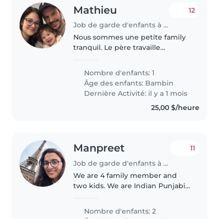
Mathieu
12
Job de garde d'enfants à Québec
Nous sommes une petite family
tranquil. Le père travaille
beaucoup l'été car il gère une
entreprise. La mère a une horaire
Nombre d'enfants: 1
flexible mais travail souvent de
Âge des enfants:
Bambin
fds.
Dernière Activité: il y a 1 mois
25,00 $/heure
Manpreet
11
Job de garde d'enfants à Surrey
We are 4 family member and
two kids. We are Indian Punjabi
family
Nombre d'enfants: 2