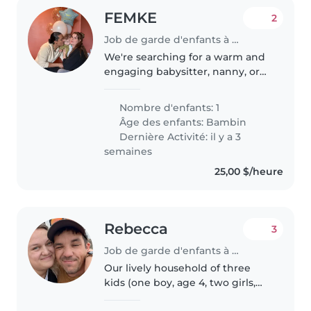
FEMKE
2
Job de garde d'enfants à Belœil
We're searching for a warm and
engaging babysitter, nanny, or
childminder for our playful and
energetic toddler. Our little one
Nombre d'enfants: 1
loves to play and make new
Âge des enfants:
Bambin
friends. We welcome
Dernière Activité: il y a 3
multilingual..
semaines
25,00 $/heure
Rebecca
3
Job de garde d'enfants à Surrey
Our lively household of three
kids (one boy, age 4, two girls,
ages 6 & 8) is looking for a warm