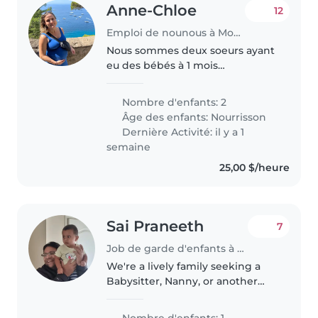
Anne-Chloe
12
Emploi de nounous à Mont-Royal
Nous sommes deux soeurs ayant
eu des bébés à 1 mois
d'intervalle. Nous devons
reprendre le travail en
Nombre d'enfants: 2
septembre prochain (2026). Nous
Âge des enfants:
Nourrisson
cherchons une nanny pour les
Dernière Activité: il y a 1
heures ouvrables..
semaine
25,00 $/heure
Sai Praneeth
7
Job de garde d'enfants à Toronto
We're a lively family seeking a
Babysitter, Nanny, or another
parent to care for our energetic
toddler at our home. Our little
Nombre d'enfants: 1