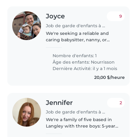
Joyce
9
Job de garde d'enfants à Vancouver
We're seeking a reliable and
caring babysitter, nanny, or
childminder to look after our
energetic and playful baby. Our
Nombre d'enfants: 1
little one is full of fun and keeps
Âge des enfants:
Nourrisson
us on our toes! We need..
Dernière Activité: il y a 1 mois
20,00 $/heure
Jennifer
2
Job de garde d'enfants à Langley
We're a family of five based in
Langley with three boys: 5-year-
old son and younger twin