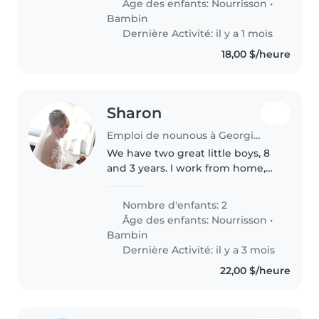
Âge des enfants:
Nourrisson
•
Bambin
Dernière Activité: il y a 1 mois
18,00 $/heure
Sharon
Emploi de nounous à Georgina
We have two great little boys, 8
and 3 years. I work from home,
but need to focus on my work.
We need a playful nanny who
Nombre d'enfants: 2
will teach and play with our two
Âge des enfants:
Nourrisson
•
children, keep them in their..
Bambin
Dernière Activité: il y a 3 mois
22,00 $/heure