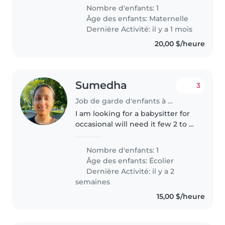
brothers. We're currently looking
Nombre d'enfants: 1
for part-time help focused on
Âge des enfants:
Maternelle
our oldest son, with an
Dernière Activité: il y a 1 mois
emphasis..
20,00 $/heure
Sumedha
3
Job de garde d'enfants à Toronto
I am looking for a babysitter for
occasional will need it few 2 to 4
days a week
Nombre d'enfants: 1
Âge des enfants:
Écolier
Dernière Activité: il y a 2
semaines
15,00 $/heure