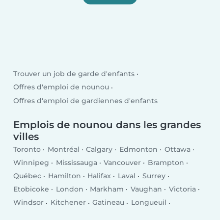
Trouver un job de garde d'enfants
Offres d'emploi de nounou
Offres d'emploi de gardiennes d'enfants
Emplois de nounou dans les grandes
villes
Toronto
Montréal
Calgary
Edmonton
Ottawa
Winnipeg
Mississauga
Vancouver
Brampton
Québec
Hamilton
Halifax
Laval
Surrey
Etobicoke
London
Markham
Vaughan
Victoria
Windsor
Kitchener
Gatineau
Longueuil
Burnaby
Saskatoon
Richmond
Richmond Hill