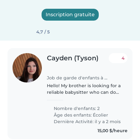
Inscription gratuite
4,7 / 5
Cayden (Tyson)
4
Job de garde d'enfants à Calgary
Hello! My brother is looking for a
reliable babysitter who can do
mornings of every weekday and
some full-days on Saturdays. My
Nombre d'enfants: 2
brother has 2 children, 1 boy and
Âge des enfants:
Écolier
1 girl who are absolute..
Dernière Activité: il y a 2 mois
15,00 $/heure