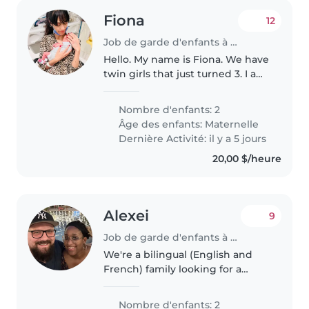
Fiona
12
Job de garde d'enfants à Toronto
Hello. My name is Fiona. We have
twin girls that just turned 3. I am
looking for two full days of care
on tuesdays and thursdays
Nombre d'enfants: 2
starting on October 15th, 2026.
Âge des enfants:
Maternelle
This job will be for..
Dernière Activité: il y a 5 jours
20,00 $/heure
Alexei
9
Job de garde d'enfants à LaSalle (Québec)
We're a bilingual (English and
French) family looking for a
warm and patient babysitter or
nanny to care for our two
Nombre d'enfants: 2