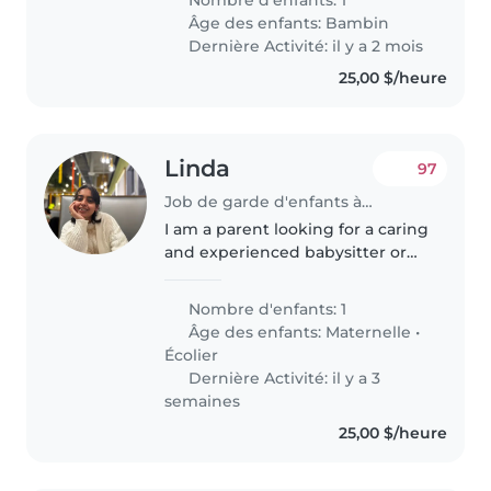
one is curious, sporty, and full of
Âge des enfants:
Bambin
energy! We'd love..
Dernière Activité: il y a 2 mois
25,00 $/heure
Linda
97
Job de garde d'enfants à Toronto
I am a parent looking for a caring
and experienced babysitter or
nanny to care for my 5-year-old
daughter and 8-year-old son. My
Nombre d'enfants: 1
children are creative, friendly,
Âge des enfants:
Maternelle
•
and calm, and I'm..
Écolier
Dernière Activité: il y a 3
semaines
25,00 $/heure