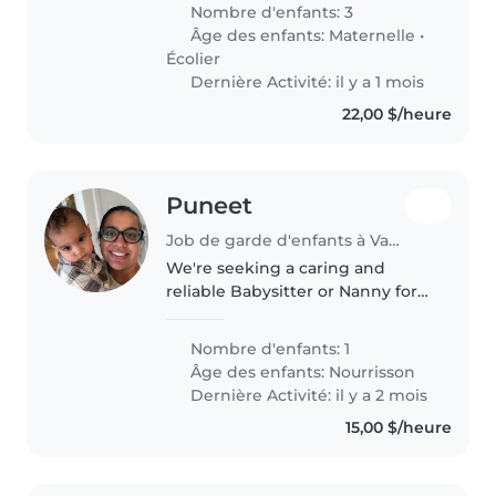
and affectionate babysitter,
Nombre d'enfants: 3
nanny, or childminder to join us!
Âge des enfants:
Maternelle
•
You'll need to be comfortable..
Écolier
Dernière Activité: il y a 1 mois
22,00 $/heure
Puneet
Job de garde d'enfants à Vaudreuil-Dorion
We're seeking a caring and
reliable Babysitter or Nanny for
our curious and affectionate
baby. Our little one is friendly
Nombre d'enfants: 1
and loves exploring, so we're
Âge des enfants:
Nourrisson
looking for someone who can..
Dernière Activité: il y a 2 mois
15,00 $/heure