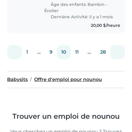
energetic and affectionate boys,
Âge des enfants:
Bambin
•
a toddler and a gradeschooler...
Écolier
Dernière Activité: il y a 1 mois
20,00 $/heure
1
...
9
10
11
...
28
Babysits
Offre d'emploi pour nounou
Trouver un emploi de nounou
Vous cherchez un emploi de nounou ? Trouvez