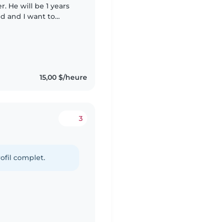
. He will be 1 years
d and I want to
 babysitter to watch
15,00 $/heure
3
ofil complet.