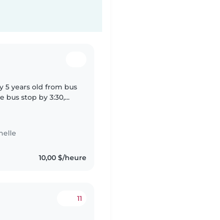
 5 years old from bus
e bus stop by 3:30,
m daycare at 6pm.
nelle
10,00 $/heure
11