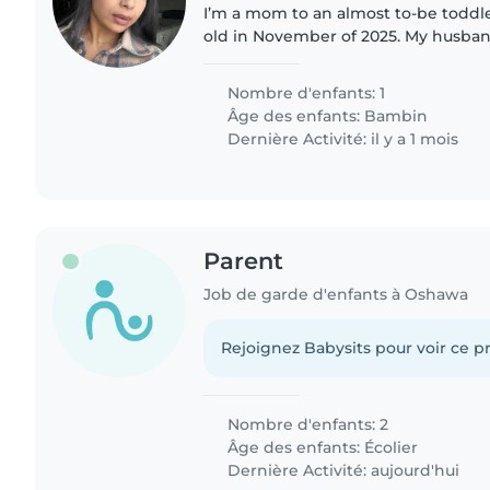
I’m a mom to an almost to-be toddler
old in November of 2025. My husban
ensure that we have an experienced
our son full time..
Nombre d'enfants: 1
Âge des enfants:
Bambin
Dernière Activité: il y a 1 mois
Parent
Job de garde d'enfants à Oshawa
Rejoignez Babysits pour voir ce pr
Nombre d'enfants: 2
Âge des enfants:
Écolier
Dernière Activité: aujourd'hui