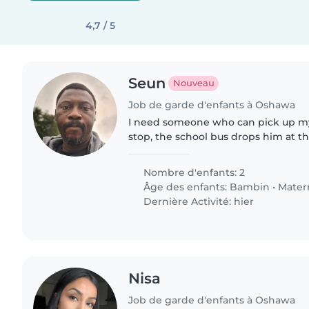
4,7 / 5
Seun
Nouveau
Job de garde d'enfants à Oshawa
I need someone who can pick up my
stop, the school bus drops him at th
and also pick up my 2 years old fro
Nombre d'enfants: 2
Âge des enfants:
Bambin
•
Mater
Dernière Activité: hier
Nisa
Job de garde d'enfants à Oshawa