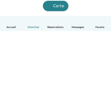
Carte
Accueil
Chercher
Réservations
Messages
Favoris
Français
Comment ça marche
Aide
Conditions et confidentialité
Tarifs
Coordonnées de l'entreprise
Babysits pour les entreprises
Les normes communautaires