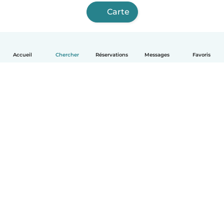
Carte
Accueil
Chercher
Réservations
Messages
Favoris
Français
Comment ça marche
Aide
Conditions et confidentialité
Tarifs
Coordonnées de l'entreprise
Babysits pour les entreprises
Les normes communautaires