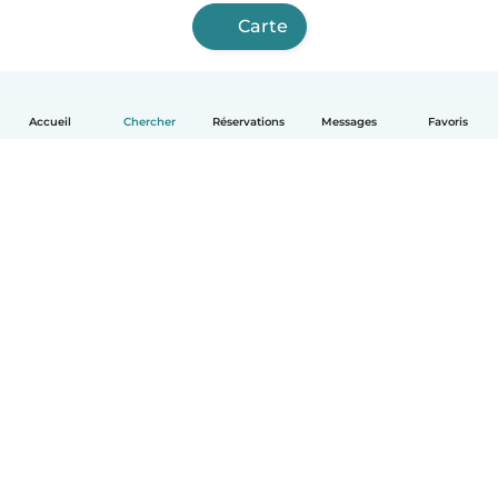
Carte
Accueil
Chercher
Réservations
Messages
Favoris
Français
Comment ça marche
Aide
Conditions et confidentialité
Tarifs
Coordonnées de l'entreprise
Babysits pour les entreprises
Les normes communautaires