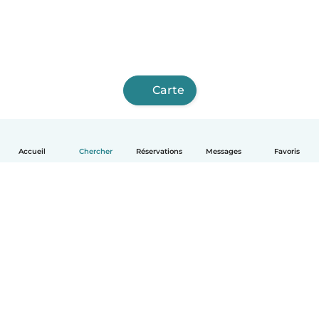
Carte
Accueil
Chercher
Réservations
Messages
Favoris
Français
Comment ça marche
Aide
Conditions et confidentialité
Tarifs