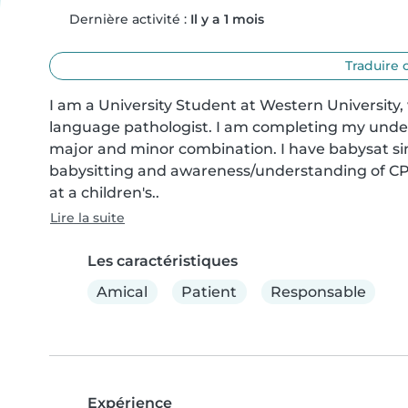
Dernière activité :
Il y a 1 mois
Traduire 
I am a University Student at Western University
language pathologist. I am completing my under
major and minor combination. I have babysat sinc
babysitting and awareness/understanding of CPR. 
at a children's..
Lire la suite
Les caractéristiques
Amical
Patient
Responsable
Expérience