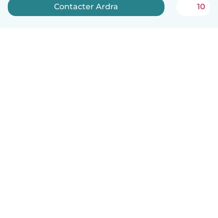
Contacter Ardra
10
Français
Comment ça marche
Aide
Conditions et confidentialité
Tarifs
Coordonnées de l'entreprise
Babysits pour les entreprises
Les normes communautaires