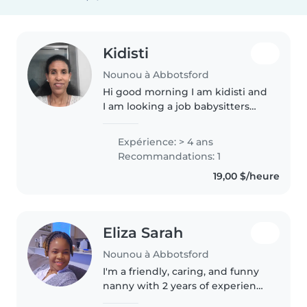
Kidisti
Nounou à Abbotsford
Hi good morning I am kidisti and
I am looking a job babysitters
.please contact me
Expérience: > 4 ans
Recommandations: 1
19,00 $/heure
Eliza Sarah
Nounou à Abbotsford
I'm a friendly, caring, and funny
nanny with 2 years of experience
working with babies. While I