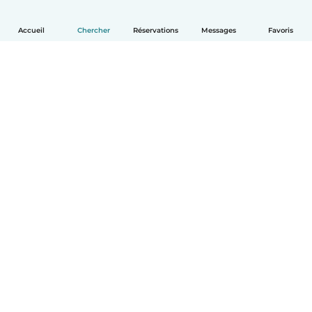
Accueil
Chercher
Réservations
Messages
Favoris
Français
Comment ça marche
Aide
Conditions et confidentialité
Tarifs
Coordonnées de l'entreprise
Babysits pour les entreprises
Les normes communautaires