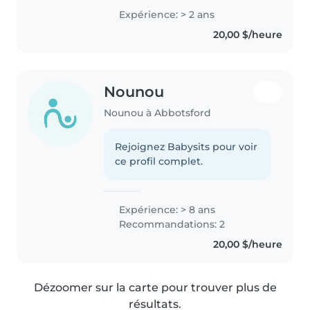
don't have any formal childcare
Expérience: > 2 ans
certifications, I have a wide
20,00 $/heure
range of skills that make..
Nounou
Nounou à Abbotsford
Rejoignez Babysits pour voir
ce profil complet.
Expérience: > 8 ans
Recommandations: 2
20,00 $/heure
Dézoomer sur la carte pour trouver plus de
résultats.