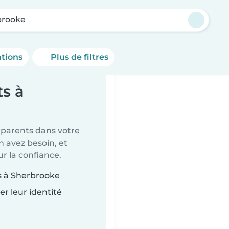
brooke
ations
Plus de filtres
s à
s parents dans votre
 avez besoin, et
ur la confiance.
s à Sherbrooke
r leur identité