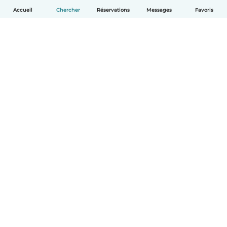
Accueil
Chercher
Réservations
Messages
Favoris
Français
Comment ça marche
Aide
Conditions et confidentialité
Tarifs
Coordonnées de l'entreprise
Babysits pour les entreprises
Les normes communautaires