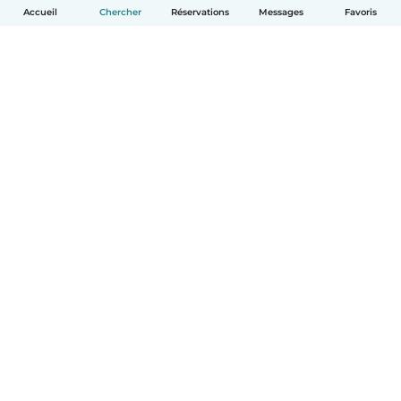
Accueil
Chercher
Réservations
Messages
Favoris
Français
Comment ça marche
Aide
Conditions et confidentialité
Tarifs
Coordonnées de l'entreprise
Babysits pour les entreprises
Les normes communautaires