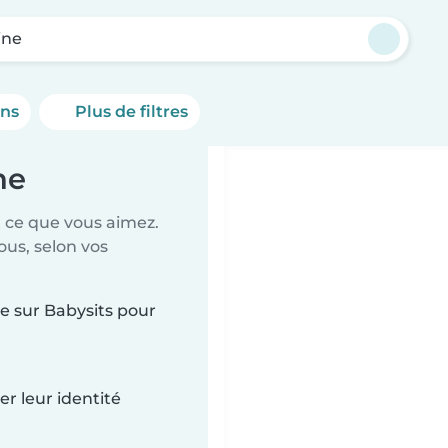
ine
ons
Plus de filtres
ne
t ce que vous aimez.
ous, selon vos
ne sur Babysits pour
r leur identité