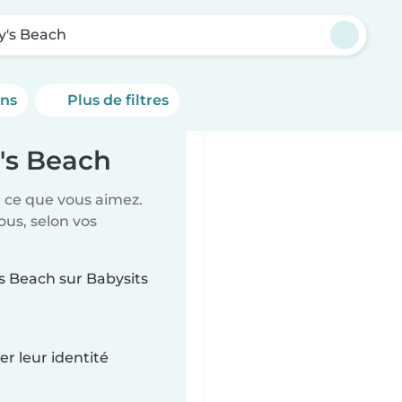
's Beach
ons
Plus de filtres
y's Beach
t ce que vous aimez.
ous, selon vos
's Beach sur Babysits
r leur identité