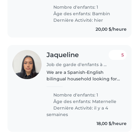
mi hijo
Nombre d'enfants: 1
Âge des enfants:
Bambin
Dernière Activité: hier
20,00 $/heure
Jaqueline
5
Job de garde d'enfants à Etobicoke
We are a Spanish-English
bilingual household looking for
an experienced babysitter to
care for our energetic, creative,
Nombre d'enfants: 1
and intelligent toddler. Our child
Âge des enfants:
Maternelle
loves exploring new activities..
Dernière Activité: il y a 4
semaines
18,00 $/heure