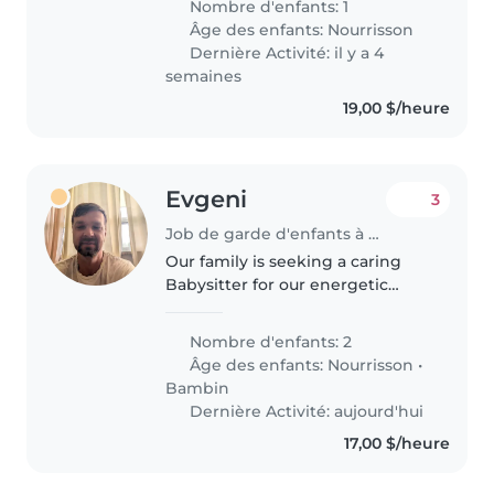
Nombre d'enfants: 1
chat, so we're looking for
Âge des enfants:
Nourrisson
someone who can engage and
Dernière Activité: il y a 4
nurture..
semaines
19,00 $/heure
Evgeni
3
Job de garde d'enfants à Etobicoke
Our family is seeking a caring
Babysitter for our energetic
baby girl and curious toddler girl.
You'll be joining our bilingual
Nombre d'enfants: 2
household—English and Russian
Âge des enfants:
Nourrisson
•
spoken. Reliability and..
Bambin
Dernière Activité: aujourd'hui
17,00 $/heure