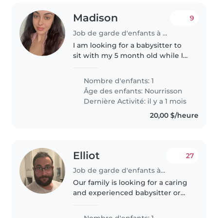
Madison
9
Job de garde d'enfants à Etobicoke
I am looking for a babysitter to
sit with my 5 month old while I
workout in our buildings gym- as
they don't allow children.
Nombre d'enfants: 1
Âge des enfants:
Nourrisson
Dernière Activité: il y a 1 mois
20,00 $/heure
Elliot
27
Job de garde d'enfants à Etobicoke
Our family is looking for a caring
and experienced babysitter or
nanny to look after our
energetic, playful and intelligent