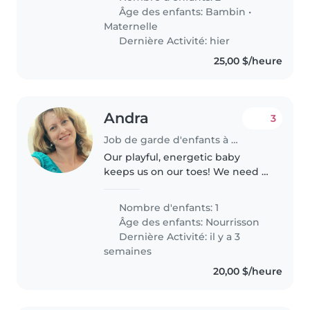
toddler and preschooler. You'd
Âge des enfants:
Bambin
•
need to be comfortable with
Maternelle
pets and light chores..
Dernière Activité: hier
25,00 $/heure
Andra
3
Job de garde d'enfants à Etobicoke
Our playful, energetic baby
keeps us on our toes! We need a
loving Babysitter for a few hours
a week. Our curious little one
Nombre d'enfants: 1
loves interactive play and
Âge des enfants:
Nourrisson
exploring new things.
Dernière Activité: il y a 3
semaines
20,00 $/heure