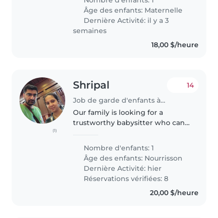
Nombre d'enfants: 1
5-year-old son. We would love
Âge des enfants:
Maternelle
someone who can engage him..
Dernière Activité: il y a 3
semaines
18,00 $/heure
Shripal
14
Job de garde d'enfants à Etobicoke
Our family is looking for a
trustworthy babysitter who can
(1)
take care of our 11 month old boy
boy. We need a babysitter who is
Nombre d'enfants: 1
comfortable with looking after
Âge des enfants:
Nourrisson
baby (play, books, singing,..
Dernière Activité: hier
Réservations vérifiées: 8
20,00 $/heure