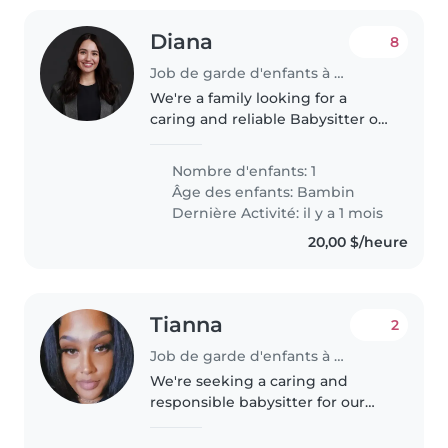
Diana
8
Job de garde d'enfants à Etobicoke
We're a family looking for a
caring and reliable Babysitter or
Nanny to watch our curious,
calm, and playful toddler at our
Nombre d'enfants: 1
home. Our little one loves
Âge des enfants:
Bambin
exploring and playing, so a
Dernière Activité: il y a 1 mois
nurturing..
20,00 $/heure
Tianna
2
Job de garde d'enfants à Etobicoke
We're seeking a caring and
responsible babysitter for our
curious and energetic baby. Our
little one loves to explore and