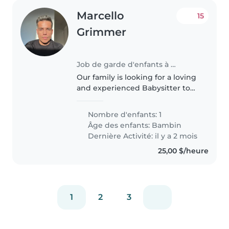
Marcello
15
Grimmer
Job de garde d'enfants à Etobicoke
Our family is looking for a loving
and experienced Babysitter to
care for our energetic,
intelligent, and affectionate 4
Nombre d'enfants: 1
year-old toddler. We require
Âge des enfants:
Bambin
someone who is comfortable
Dernière Activité: il y a 2 mois
working..
25,00 $/heure
1
2
3