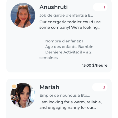
Anushruti
1
Job de garde d'enfants à Etobicoke
Our energetic toddler could use
some company! We're looking
for a caring Babysitter
comfortable with light cooking
Nombre d'enfants: 1
and chores. Fluent in English
Âge des enfants:
Bambin
and Hindi, we'd welcome
Dernière Activité: il y a 2
someone lively..
semaines
15,00 $/heure
Mariah
3
Emploi de nounous à Etobicoke
I am looking for a warm, reliable,
and engaging nanny for our
daughter, who will be 12 months