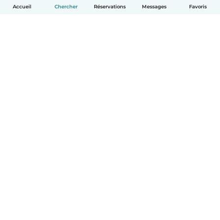
Accueil
Chercher
Réservations
Messages
Favoris
Français
Comment ça marche
Aide
Conditions et confidentialité
Tarifs
Coordonnées de l'entreprise
Babysits pour les entreprises
Les normes communautaires