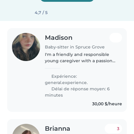
4,7 / 5
Madison
Baby-sitter in Spruce Grove
I'm a friendly and responsible
young caregiver with a passion
for working with preschoolers
and school-aged children. With
Expérience:
my first aid certification and
general.experience.
creative skills in drawing,..
Délai de réponse moyen: 6
minutes
30,00 $/heure
Brianna
3