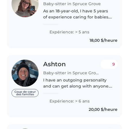
Baby-sitter in Spruce Grove
As an 18-year-old, I have 5 years
of experience caring for babies.
I'm a responsible, calm, and
patient caregiver who is happy
Expérience: > 5 ans
to provide homework assistance
18,00 $/heure
and engage children in..
Ashton
9
Baby-sitter in Spruce Grove
I have an outgoing personality
and can get along with anyone. I
have many years of experience
Coup de cœur
des familles
with kids! Connections with kids
Expérience: > 6 ans
are very important to me and I
20,00 $/heure
strive to impact your..