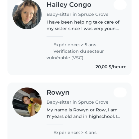
Hailey Congo
Baby-sitter in Spruce Grove
I have been helping take care of
my sister since I was very young.
She had a heart transplant & I
was always bossing my
Expérience: > 5 ans
babysitters around of how to
Vérification du secteur
give her meds & what her
vulnérable (VSC)
bedtime..
20,00 $/heure
Rowyn
Baby-sitter in Spruce Grove
My name is Rowyn or Row, I am
17 years old and in highschool. I
really love working and looking
after kids and it's a big part of
Expérience: > 4 ans
what I want to do in my future