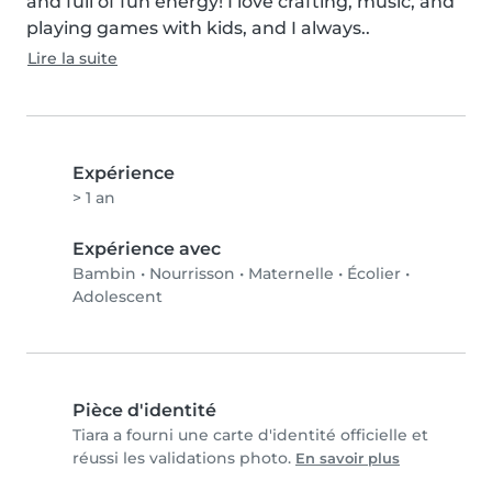
and full of fun energy! I love crafting, music, and 
playing games with kids, and I always..
Lire la suite
Expérience
> 1 an
Expérience avec
Bambin
•
Nourrisson
•
Maternelle
•
Écolier
•
Adolescent
Pièce d'identité
Tiara a fourni une carte d'identité officielle et
réussi les validations photo.
En savoir plus