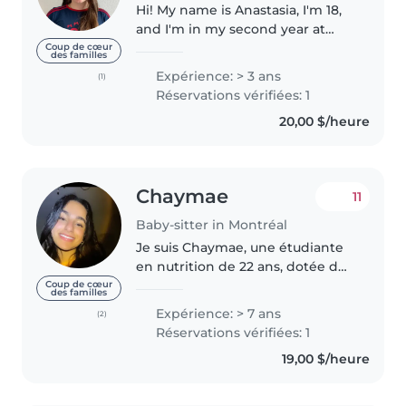
Hi! My name is Anastasia, I'm 18,
and I'm in my second year at
McGill's Faculty of Arts. Being
Coup de cœur
des familles
French, French is my mother
Expérience: > 3 ans
(1)
tongue, but I'm also fluent in
Réservations vérifiées: 1
English. For over 3 years,..
20,00 $/heure
Chaymae
11
Baby-sitter in Montréal
Je suis Chaymae, une étudiante
en nutrition de 22 ans, dotée de
10 ans d'expérience en garde
Coup de cœur
des familles
d'enfants. Ma passion pour la
Expérience: > 7 ans
(2)
santé des enfants guide mes
Réservations vérifiées: 1
choix culinaires, et je m'efforce..
19,00 $/heure