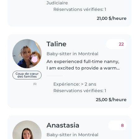
Judiciaire
garde..
Réservations vérifiées: 1
21,00 $/heure
Taline
22
Baby-sitter in Montréal
An experienced full-time nanny,
I am excited to provide a warm
and nurturing environment for
Coup de cœur
des familles
your children. My calm and
Expérience: > 2 ans
(5)
patient demeanor, ensure that I
Réservations vérifiées: 1
can cater to the unique needs..
25,00 $/heure
Anastasia
8
Baby-sitter in Montréal