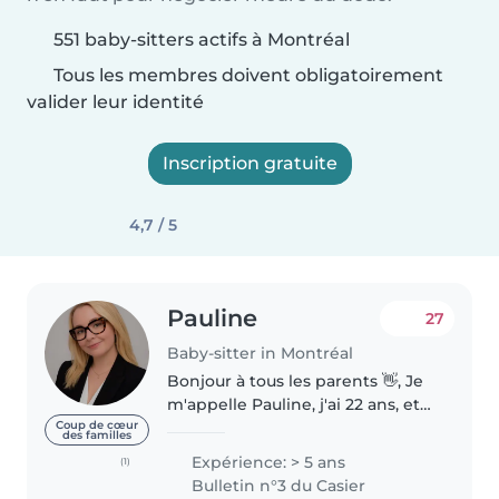
551 baby-sitters actifs à Montréal
Tous les membres doivent obligatoirement
valider leur identité
Inscription gratuite
4,7 / 5
Pauline
27
Baby-sitter in Montréal
Bonjour à tous les parents 👋, Je
m'appelle Pauline, j'ai 22 ans, et
je suis passionnée par
Coup de cœur
des familles
l'accompagnement des enfants
Expérience: > 5 ans
(1)
depuis de nombreuses années.
Bulletin n°3 du Casier
Je propose mes services de