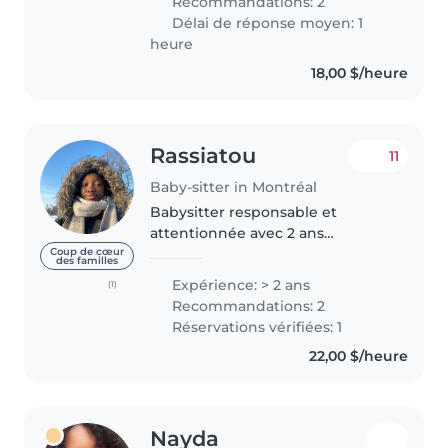
Recommandations: 2
jeune fille au pair..
Délai de réponse moyen: 1
heure
18,00 $/heure
Rassiatou
11
Baby-sitter in Montréal
Babysitter responsable et
attentionnée avec 2 ans
d'expérience auprès des enfants
Coup de cœur
des familles
et une formation en éducation à
Expérience: > 2 ans
(1)
l'enfance avec Educatout. J'aime
Recommandations: 2
m'occuper des enfants et
Réservations vérifiées: 1
organiser..
22,00 $/heure
Nayda