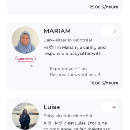
des enfants de tous..
25,00 $/heure
MARIAM
3
Baby-sitter in Montréal
Hi 😊 I'm Mariam, a caring and
responsible babysitter with
experience supporting children
Supersitter
of all ages from toddlers to
(2)
Expérience: < 1 an
school‐aged kids. I'm CPR‐
Réservations vérifiées: 3
certified and comfortable with
18,00 $/heure
routines,..
Luisa
4
Baby-sitter in Montréal
Allô ! Moi, c'est Luisa. D'origine
colombienne, ça fait maintenant