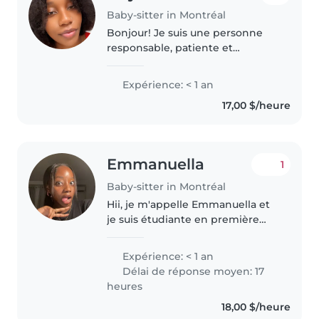
Baby-sitter in Montréal
Bonjour! Je suis une personne
responsable, patiente et
attentionnée. J'aime passer du
temps avec les enfants et veiller
Expérience: < 1 an
à leur bien-être dans un
17,00 $/heure
environnement sécuritaire et
agréable...
Emmanuella
1
Baby-sitter in Montréal
Hii, je m'appelle Emmanuella et
je suis étudiante en première
année de droit international. Je
suis une personne vraiment très
Expérience: < 1 an
souriante surtout avec les
Délai de réponse moyen: 17
enfants, raison pour laquelle..
heures
18,00 $/heure