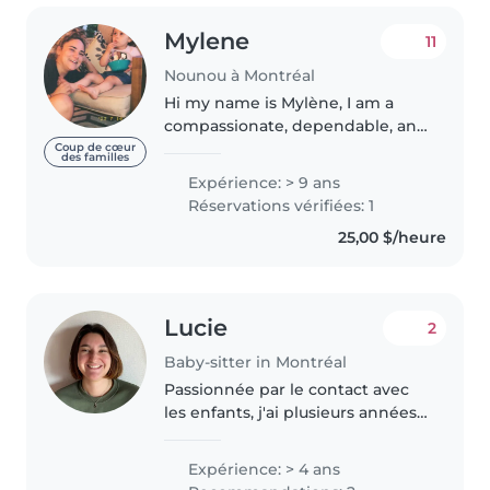
Mylene
11
Nounou à Montréal
Hi my name is Mylène, I am a
compassionate, dependable, and
experienced childcare
Coup de cœur
des familles
professional with a diverse
Expérience: > 9 ans
background caring for children
Réservations vérifiées: 1
of all ages, from newborns
25,00 $/heure
through school-aged..
Lucie
2
Baby-sitter in Montréal
Passionnée par le contact avec
les enfants, j'ai plusieurs années
d'expérience variée : animatrice
en périscolaire et centre de
Expérience: > 4 ans
loisirs (enfants de 3 à 12 ans),