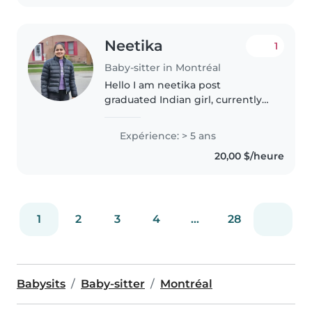
Neetika
1
Baby-sitter in Montréal
Hello I am neetika post
graduated Indian girl, currently
residing in Montreal and
interested in this job. I have
Expérience: > 5 ans
experience of babysitter. So, if
20,00 $/heure
you are looking for reliable ,
responsible..
1
2
3
4
...
28
Babysits
Baby-sitter
Montréal