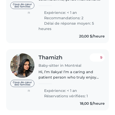
7 ans que je me plais au Canada.
Coup de cœur
des familles
Dans la vie, je suis chanteuse
Expérience: < 1 an
(1)
professionnelle, mais j'ai aussi
Recommandations: 2
passé toute mon..
Délai de réponse moyen: 5
heures
20,00 $/heure
Thamizh
9
Baby-sitter in Montréal
Hi, I’m Ilakya! I’m a caring and
patient person who truly enjoys
spending time with children. I
Coup de cœur
des familles
am also a mom to a young child,
Expérience: < 1 an
(1)
which has given me real,
Réservations vérifiées: 1
everyday experience in looking..
18,00 $/heure