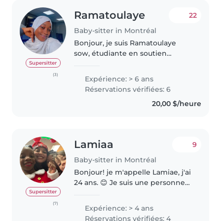
Ramatoulaye
22
Baby-sitter in Montréal
Bonjour, je suis Ramatoulaye
sow, étudiante en soutien
informatique à l’école supérieure
Supersitter
internationale de Montréal, je
(3)
Expérience: > 6 ans
viens d’une famille nombreuse
Réservations vérifiées: 6
ce qui m’a permis d’acquérir de..
20,00 $/heure
Lamiaa
9
Baby-sitter in Montréal
Bonjour! je m'appelle Lamiae, j'ai
24 ans. 😊 Je suis une personne
responsable et passionnée par le
Supersitter
travail auprès des enfants. J'ai
(7)
Expérience: > 4 ans
plus de 4 ans d'expérience avec
Réservations vérifiées: 4