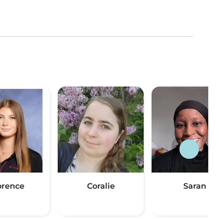
orence
Coralie
Saran