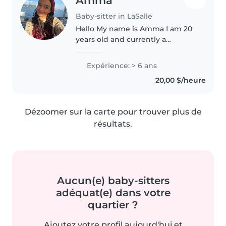
Amma
Baby-sitter in LaSalle
Hello My name is Amma I am 20
years old and currently a
university student at university of
Windsor. I have some
Expérience: > 6 ans
experience with babysitting my
20,00 $/heure
younger sister who is 7 years
younger..
Dézoomer sur la carte pour trouver plus de
résultats.
Aucun(e) baby-sitters
adéquat(e) dans votre
quartier ?
Ajoutez votre profil aujourd'hui et