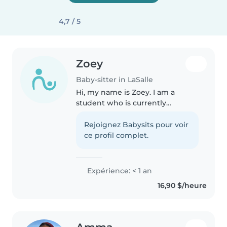
4,7 / 5
Zoey
Baby-sitter in LaSalle
Hi, my name is Zoey. I am a
student who is currently
enrolling in grade nine come
September. I am a very
Rejoignez Babysits pour voir
responsible and dependable
ce profil complet.
worker especially with younger
children. I have..
Expérience: < 1 an
16,90 $/heure