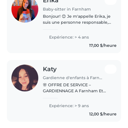
Erika
Baby-sitter in Farnham
Bonjour! 😊 Je m'appelle Erika, je
suis une personne responsable,
douce et fiable. J'aime beaucoup
m'occuper des enfants et créer
Expérience: > 4 ans
un environnement sécuritaire et
17,00 $/heure
amusant pour eux. J'ai..
Katy
Gardienne d'enfants à Farnham
🌸 OFFRE DE SERVICE –
GARDIENNAGE A Farnham Et
Dans Les Environs 💗 Bonjour ! Je
m'appelle katy , j'ai 22 ans je suis
Expérience: > 9 ans
maman d'un petit garçon de 2
12,00 $/heure
ans et j'ai travaillé comme
éducatrice..