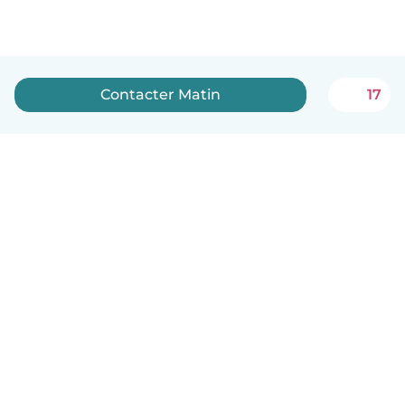
Contacter Matin
17
Français
Comment ça marche
Aide
Conditions et confidentialité
Tarifs
Coordonnées de l'entreprise