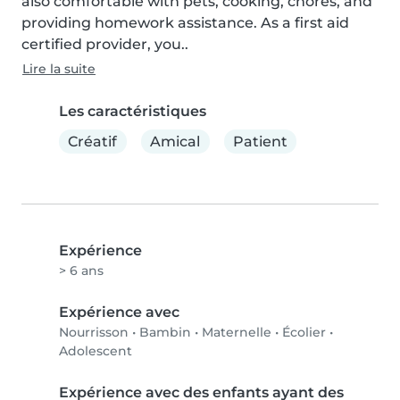
also comfortable with pets, cooking, chores, and 
providing homework assistance. As a first aid 
certified provider, you..
Lire la suite
Les caractéristiques
Créatif
Amical
Patient
Expérience
> 6 ans
Expérience avec
Nourrisson
•
Bambin
•
Maternelle
•
Écolier
•
Adolescent
Expérience avec des enfants ayant des