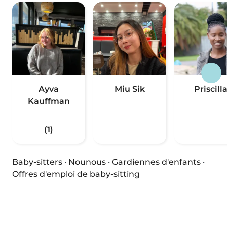
Ayva
Miu Sik
Priscill
Kauffman
(1)
Baby-sitters
·
Nounous
·
Gardiennes d'enfants
·
Offres d'emploi de baby-sitting