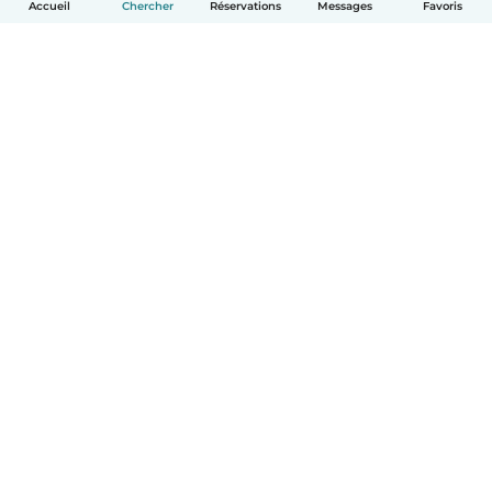
Accueil
Chercher
Réservations
Messages
Favoris
Français
Comment ça marche
Aide
Conditions et confidentialité
Tarifs
Coordonnées de l'entreprise
Babysits pour les entreprises
Les normes communautaires