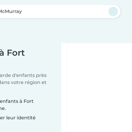
McMurray
à Fort
arde d'enfants près
ans votre région et
enfants à Fort
he.
r leur identité