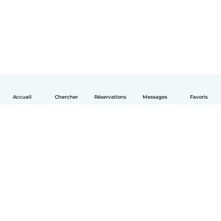
Accueil
Chercher
Réservations
Messages
Favoris
Français
Comment ça marche
Aide
Conditions et confidentialité
Tarifs