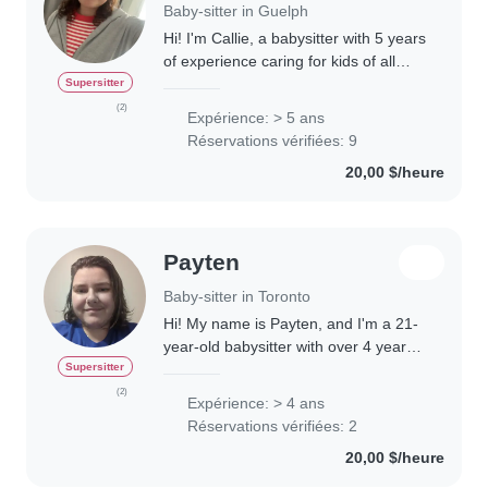
Baby-sitter in Guelph
Hi! I'm Callie, a babysitter with 5 years
of experience caring for kids of all
ages. I'm currently studying
Supersitter
Psychology at the University of
(2)
Expérience: > 5 ans
Guelph. I'm patient, responsible, and
Réservations vérifiées: 9
love..
20,00 $/heure
Payten
Baby-sitter in Toronto
Hi! My name is Payten, and I'm a 21-
year-old babysitter with over 4 years
of hands-on childcare experience. I'm
Supersitter
a recent graduate from Dalhousie
(2)
Expérience: > 4 ans
University, where I earned a
Réservations vérifiées: 2
Bachelor's..
20,00 $/heure