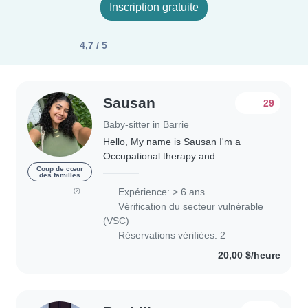
Inscription gratuite
4,7 / 5
Sausan
29
Baby-sitter in Barrie
Hello, My name is Sausan I'm a
Occupational therapy and
Physiotherapy assistant and I'm
Coup de cœur
des familles
looking for a family to babysit for!
Expérience: > 6 ans
(2)
Here's a few reasons you should
Vérification du secteur vulnérable
consider me as your babysitter:..
(VSC)
Réservations vérifiées: 2
20,00 $/heure