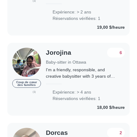
(1)
studying as a Nursery Practitioner
with Brightsparks, and during that
Expérience: > 2 ans
time, I found that I am passionate
Réservations vérifiées: 1
about nurturing children,..
19,00 $/heure
Jorojina
6
Baby-sitter in Ottawa
I'm a friendly, responsible, and
creative babysitter with 3 years of
experience caring for babies and
Coup de cœur
des familles
toddlers. I have a high school diploma
Expérience: > 4 ans
(1)
and enjoy engaging children through
Réservations vérifiées: 1
activities..
18,00 $/heure
Dorcas
2