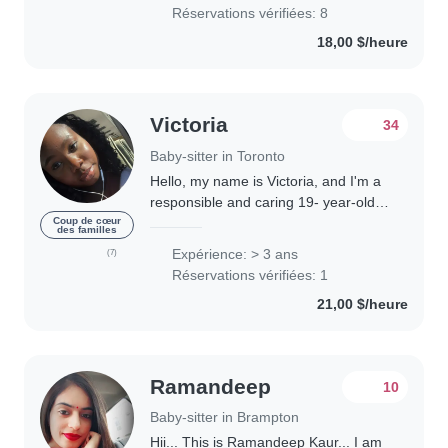
Réservations vérifiées: 8
18,00 $/heure
Victoria
34
Baby-sitter in Toronto
Hello, my name is Victoria, and I'm a
responsible and caring 19- year-old
looking for a babysitter job in my local
Coup de cœur
des familles
community. I believe that taking on
Expérience: > 3 ans
(7)
this role not only allows me..
Réservations vérifiées: 1
21,00 $/heure
Ramandeep
10
Baby-sitter in Brampton
Hii... This is Ramandeep Kaur... I am