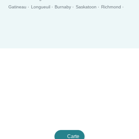
Gatineau
Longueuil
Burnaby
Saskatoon
Richmond
Richmond Hill
Oakville
Burlington
Nepean
Régina
Oshawa
Grand Sudbury
Saguenay
Lévis
Kelowna
Barrie
Abbotsford
Coquitlam
Carte