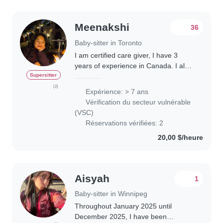
Meenakshi
36
Baby-sitter in Toronto
I am certified care giver, I have 3
years of experience in Canada. I also
have CPR Level C and First Aid
Supersitter
certificates. I am also taking care of
(2)
Expérience: > 7 ans
people with mental illness. I believe..
Vérification du secteur vulnérable
(VSC)
Réservations vérifiées: 2
20,00 $/heure
Aisyah
1
Baby-sitter in Winnipeg
Throughout January 2025 until
December 2025, I have been