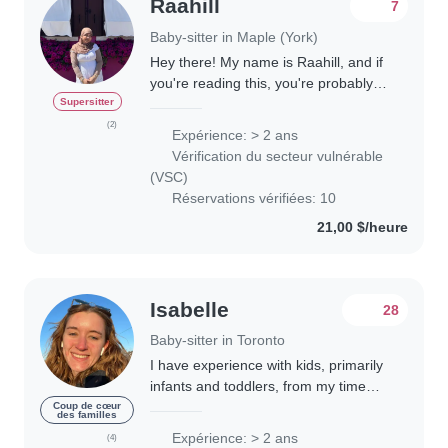
Raahill
7
Baby-sitter in Maple (York)
Hey there! My name is Raahill, and if
you're reading this, you're probably
looking for a babysitter to watch your
Supersitter
little ones. What sets me apart from
(2)
Expérience: > 2 ans
other great babysitters? I've..
Vérification du secteur vulnérable
(VSC)
Réservations vérifiées: 10
21,00 $/heure
Isabelle
28
Baby-sitter in Toronto
I have experience with kids, primarily
infants and toddlers, from my time
working at a daycare for around 2
Coup de cœur
des familles
years. Additionally, prior to that I
Expérience: > 2 ans
(4)