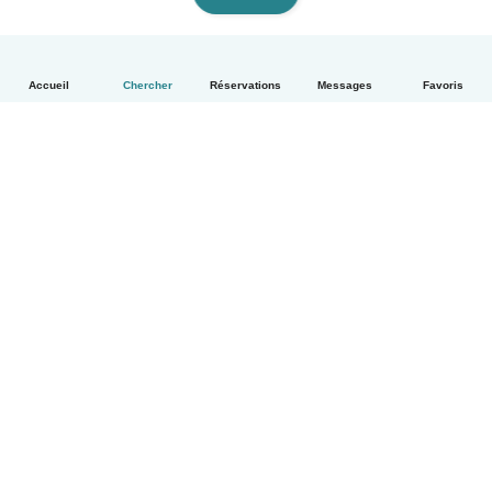
Accueil
Chercher
Réservations
Messages
Favoris
Français
Comment ça marche
Aide
Conditions et confidentialité
Tarifs
Coordonnées de l'entreprise
Babysits pour les entreprises
Les normes communautaires
© Babysits B.V.