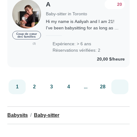
A
20
Baby-sitter in Toronto
Hi my name is Aaliyah and I am 21!
I've been babysitting for as long as I
can remember. I have tons of
Coup de cœur
des familles
experience growing up with a big
Expérience: > 6 ans
(2)
family and working at many daycares
Réservations vérifiées: 2
in the last..
20,00 $/heure
1
2
3
4
...
28
Babysits
Baby-sitter