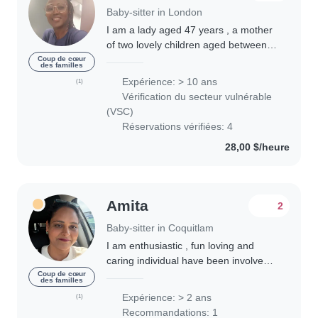
Baby-sitter in London
I am a lady aged 47 years , a mother
of two lovely children aged between
12years and 19years with over 10
Coup de cœur
des familles
year experience in baby sitting l. I
Expérience: > 10 ans
(1)
love children and like seeing them
Vérification du secteur vulnérable
grow..
(VSC)
Réservations vérifiées: 4
28,00 $/heure
Amita
2
Baby-sitter in Coquitlam
I am enthusiastic , fun loving and
caring individual have been involved
with child care activities in my home
Coup de cœur
des familles
country as well here in Canada. Have
Expérience: > 2 ans
(1)
done over 310 Hrs. of volunteer with..
Recommandations: 1