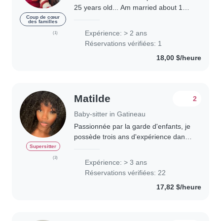
25 years old... Am married about 1
year ago... Recently i came canada
Coup de cœur
des familles
for my higher education... I have done
Expérience: > 2 ans
(1)
diploma in nursing in India..I have..
Réservations vérifiées: 1
18,00 $/heure
Matilde
2
Baby-sitter in Gatineau
Passionnée par la garde d'enfants, je
possède trois ans d'expérience dans
le domaine et suis bilingue.J'ai
Supersitter
travaillé avec des nourrissons,des
(3)
Expérience: > 3 ans
bambins et des enfants en âge
Réservations vérifiées: 22
d'aller..
17,82 $/heure