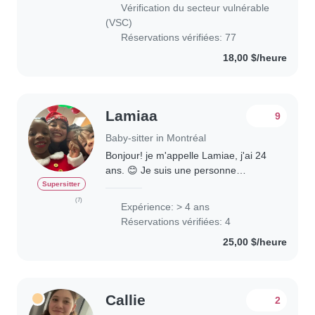
taught swimming lessons to kids
Vérification du secteur vulnérable
from..
(VSC)
Réservations vérifiées: 77
18,00 $/heure
Lamiaa
9
Baby-sitter in Montréal
Bonjour! je m'appelle Lamiae, j'ai 24
ans. 😊 Je suis une personne
responsable et passionnée par le
Supersitter
travail auprès des enfants. J'ai plus
(7)
Expérience: > 4 ans
de 4 ans d'expérience avec des
Réservations vérifiées: 4
enfants de tous..
25,00 $/heure
Callie
2